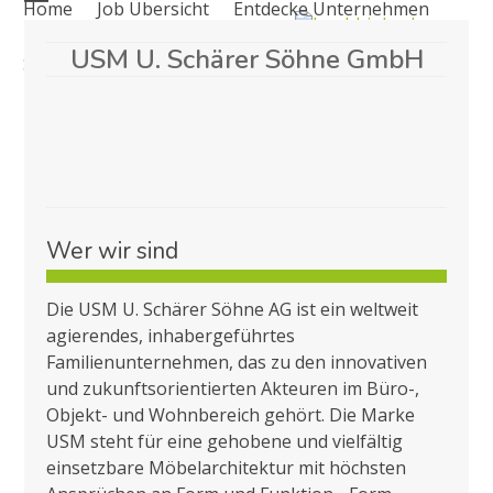
Home
Job Übersicht
Entdecke Unternehmen
Skip
Open
Close
to
USM U. Schärer Söhne GmbH
mobile
mobile
Schülerpraktikumsbörse
Seniorenjobs
News
content
menu
menu
Kontakt
Wer wir sind
Die USM U. Schärer Söhne AG ist ein weltweit
agierendes, inhabergeführtes
Familienunternehmen, das zu den innovativen
und zukunftsorientierten Akteuren im Büro-,
Objekt- und Wohnbereich gehört. Die Marke
USM steht für eine gehobene und vielfältig
einsetzbare Möbelarchitektur mit höchsten