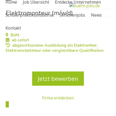
Home
Job Übersicht
Entdecke Unternehmen
Skip
Open
Close
to
Elektromonteur (m/w/d)
mobile
mobile
Schülerpraktikumsbörse
Seniorenjobs
News
content
menu
menu
Kontakt
Bühl
ab sofort
abgeschlossene Ausbildung als Elektroniker,
Elektroinstallateur oder vergleichbare Qualifikation
Jetzt bewerben
Firma entdecken