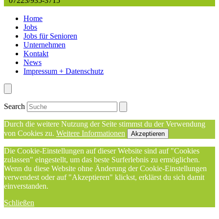
07223/935-3715
Home
Jobs
Jobs für Senioren
Unternehmen
Kontakt
News
Impressum + Datenschutz
Search
Durch die weitere Nutzung der Seite stimmst du der Verwendung
von Cookies zu.
Weitere Informationen
Akzeptieren
Die Cookie-Einstellungen auf dieser Website sind auf "Cookies
zulassen" eingestellt, um das beste Surferlebnis zu ermöglichen.
Wenn du diese Website ohne Änderung der Cookie-Einstellungen
verwendest oder auf "Akzeptieren" klickst, erklärst du sich damit
einverstanden.
Schließen