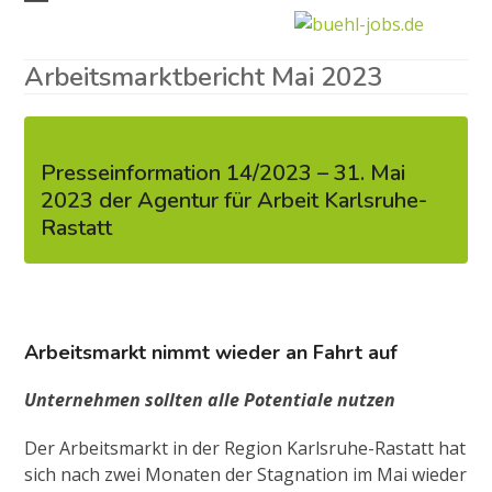
Skip
Open
Close
to
mobile
mobile
content
Arbeitsmarktbericht Mai 2023
menu
menu
Presseinformation 14/2023 – 31. Mai
2023 der Agentur für Arbeit Karlsruhe-
Rastatt
Arbeitsmarkt nimmt wieder an Fahrt auf
Unternehmen sollten alle Potentiale nutzen
Der Arbeitsmarkt in der Region Karlsruhe-Rastatt hat
sich nach zwei Monaten der Stagnation im Mai wieder