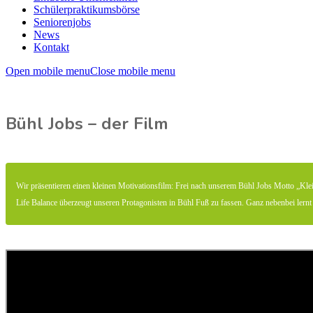
Schülerpraktikumsbörse
Seniorenjobs
News
Kontakt
Open mobile menu
Close mobile menu
Bühl Jobs – der Film
Wir präsentieren einen kleinen Motivationsfilm: Frei nach unserem Bühl Jobs Motto „Klei
Life Balance überzeugt unseren Protagonisten in Bühl Fuß zu fassen. Ganz nebenbei ler