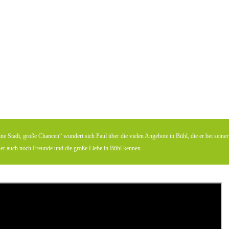
ne Stadt, große Chancen“ wundert sich Paul über die vielen Angebote in Bühl, die er bei sein
nt er auch noch Freunde und die große Liebe in Bühl kennen…